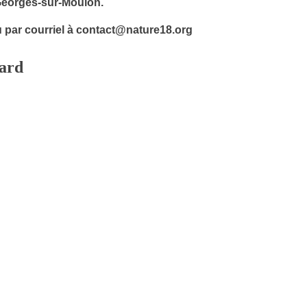
Georges-sur-Moulon.
u par courriel à contact@nature18.org
lard