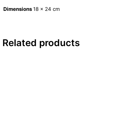
du
Dimensions
18 × 24 cm
Cher
Related products