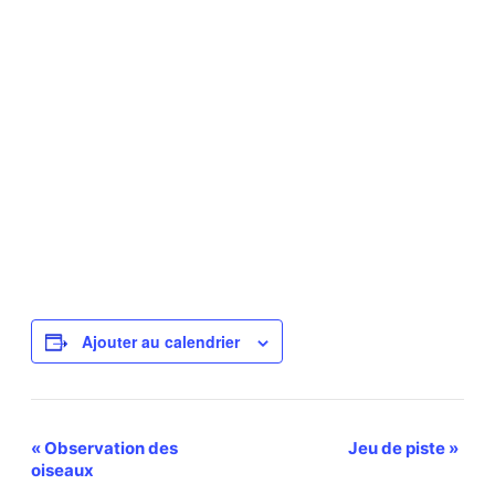
Ajouter au calendrier
Navigation
«
Observation des
Jeu de piste
»
oiseaux
Évènement