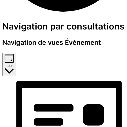
Évènements
Navigation par consultations
for
Navigation de vues Évènement
16
mars
Jour
2025