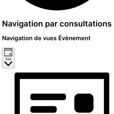
Évènements
Navigation par consultations
for
Navigation de vues Évènement
23
mars
Jour
2025