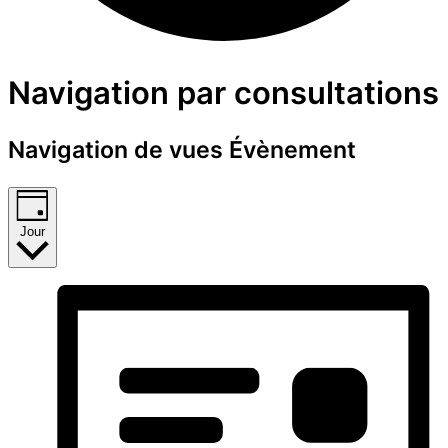
Évènements
Navigation par consultations
for
Navigation de vues Évènement
16
avril
Jour
2025