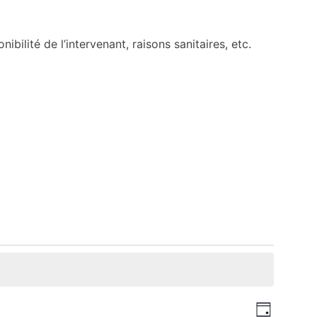
bilité de l’intervenant, raisons sanitaires, etc.
Navi
Navig
Jour