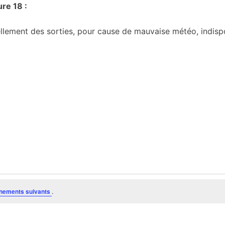
ure 18 :
ellement des sorties, pour cause de mauvaise météo, indisponi
nements suivants
.