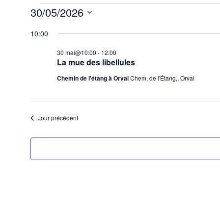
Évènements
30/05/2026
Sélectionnez
10:00
for
une
date.
30 mai@10:00
-
12:00
La mue des libellules
30
Chemin de l'étang à Orval
Chem. de l'Étang,, Orval
mai
Jour précédent
2026