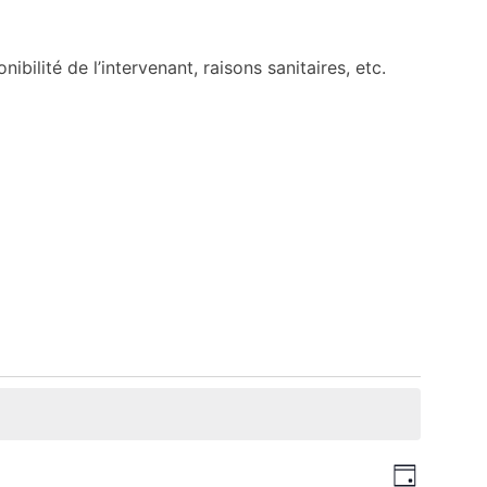
bilité de l’intervenant, raisons sanitaires, etc.
Navi
Navig
Jour