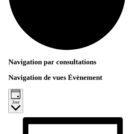
Évènements
Navigation par consultations
for
Navigation de vues Évènement
9
avril
2025
Jour